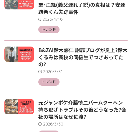
業･血縁(義父連れ子説)の真相は？安達
結希くん失踪事件
2026/4/16
トレンド
B&ZAI鈴木悠仁 謝罪ブログが炎上?鈴木
くるみは高校の同級生でつきあってた
の?
2026/3/31
トレンド
元ジャンポケ斉藤慎二バームクーヘン
持ち逃げトラブルその後どうなった?会
社の場所はなぜ佐渡?
2026/3/30