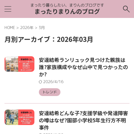
まったり暮らしたい、まりんのブログです
まったりまりんのブログ
HOME
>
2026年
>
3月
月別アーカイブ：2026年03月
安達結希ランリュック見つけた親族は
誰?家族構成やなぜ山中で見つかったの
か?
2026/4/16
トレンド
安達結希どんな子?支援学級や発達障害
の噂はなぜ?園部小学校5年生行方不明
事件