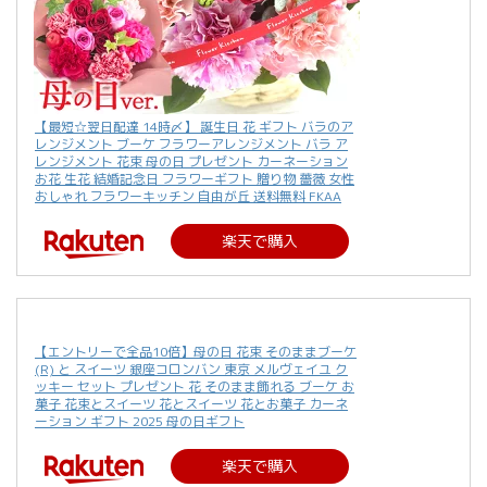
【最短☆翌日配達 14時〆】 誕生日 花 ギフト バラのア
レンジメント ブーケ フラワーアレンジメント バラ ア
レンジメント 花束 母の日 プレゼント カーネーション
お花 生花 結婚記念日 フラワーギフト 贈り物 薔薇 女性
おしゃれ フラワーキッチン 自由が丘 送料無料 FKAA
楽天で購入
【エントリーで全品10倍】母の日 花束 そのままブーケ
(R) と スイーツ 銀座コロンバン 東京 メルヴェイユ ク
ッキー セット プレゼント 花 そのまま飾れる ブーケ お
菓子 花束とスイーツ 花とスイーツ 花とお菓子 カーネ
ーション ギフト 2025 母の日ギフト
楽天で購入