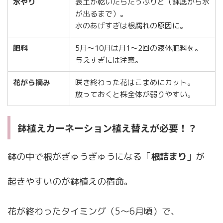
水やり
表土が乾いたらたっぷりと（鉢底から水
が出るまで）。
水のあげすぎは根腐れの原因に。
肥料
5月〜10月は月1〜2回の液体肥料を。
与えすぎには注意。
花がら摘み
咲き終わった花はこまめにカット。
放っておくと株全体が弱りやすい。
鉢植えカーネーション植え替えが必要！？
鉢の中で根がぎゅうぎゅうになる「
根詰まり
」が
起きやすいのが鉢植えの宿命。
花が終わったタイミング（5〜6月頃）で、