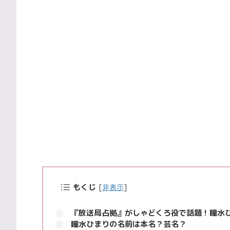
もくじ
[
非表示
]
『放送局占拠』がしゃどくろ役で話題！瞳水
瞳水ひまりの名前は本名？芸名？