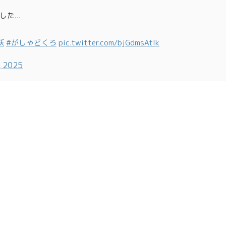
...
妖
#がしゃどくろ
pic.twitter.com/bjGdmsAtIk
, 2025