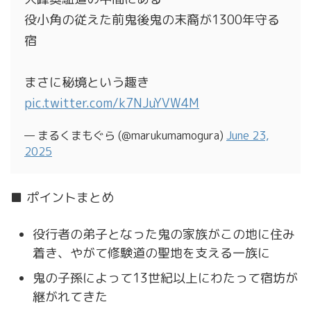
役小角の従えた前鬼後鬼の末裔が1300年守る
宿
まさに秘境という趣き
pic.twitter.com/k7NJuYVW4M
— まるくまもぐら (@marukumamogura)
June 23,
2025
■ ポイントまとめ
役行者の弟子となった鬼の家族がこの地に住み
着き、やがて修験道の聖地を支える一族に
鬼の子孫によって13世紀以上にわたって宿坊が
継がれてきた