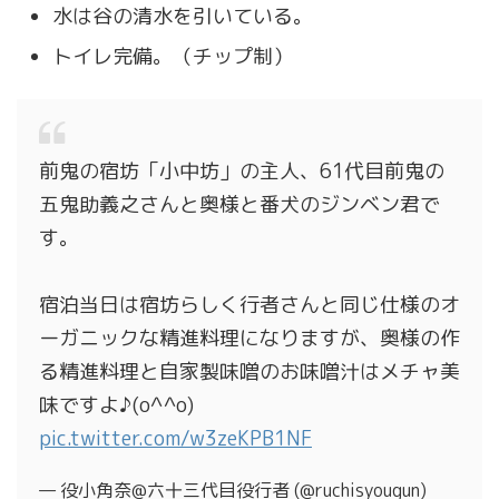
水は谷の清水を引いている。
トイレ完備。（チップ制）
前鬼の宿坊「小中坊」の主人、61代目前鬼の
五鬼助義之さんと奥様と番犬のジンベン君で
す。
宿泊当日は宿坊らしく行者さんと同じ仕様のオ
ーガニックな精進料理になりますが、奥様の作
る精進料理と自家製味噌のお味噌汁はメチャ美
味ですよ♪(o^^o)
pic.twitter.com/w3zeKPB1NF
— 役小角奈@六十三代目役行者 (@ruchisyougun)