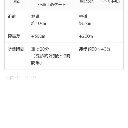
区間
車止めゲート～小仲坊
～車止めゲート
距離
林道
林道
約10km
約2km
標高差
+300m
+200m
所要時間
車で20分
徒歩約30～40分
（徒歩約2時間～2時
間半）
スポンサーリンク