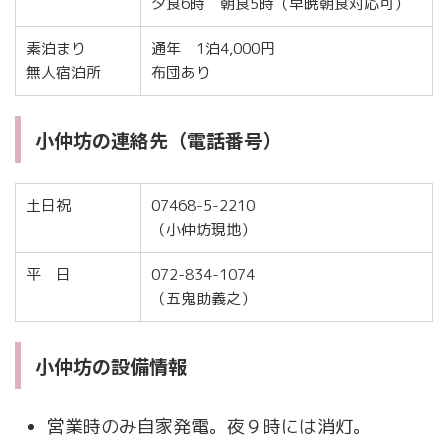
夕食6時 朝食5時（早暁朝食対応可）
素泊まり
通年 1泊4,000円
無人宿泊所
布団あり
小仲坊の連絡先（電話番号）
土日祝
07468-5-2210
（小仲坊現地）
平 日
072-834-1074
（五鬼助義之）
小仲坊の設備情報
営業時のみ自家発電。夜９時には消灯。