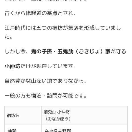
古くから修験道の基点とされ、
江戸時代には五つの宿坊が集落を形成していまし
た。
しかし今、
鬼の子孫・五鬼助（ごきじょ）家
が守る
小仲坊
だけが現存しています。
自然豊かな山深い地でありながら、
一般の方も宿泊・訪問が可能です。
前鬼山 小仲坊
宿坊名
（おなかぼう）
住所
奈良県吉野郡