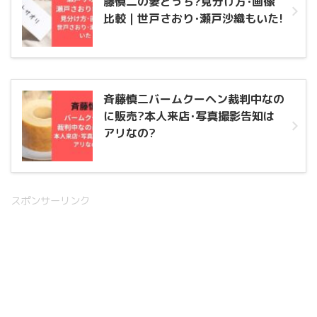
藤慎二の妻どっち?見分け方･画像
比較｜世戸さおり･瀬戸沙織もいた!
斉藤慎二バームクーヘン裁判中なの
に販売?本人来店･写真撮影告知は
アリなの?
スポンサーリンク