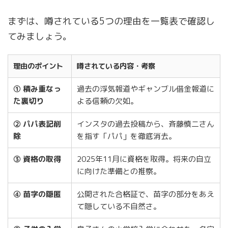
まずは、噂されている5つの理由を一覧表で確認し
てみましょう。
理由のポイント
噂されている内容・考察
①
積み重なっ
過去の浮気報道やギャンブル借金報道に
た裏切り
よる信頼の欠如。
② パパ表記削
インスタの過去投稿から、斉藤慎二さん
除
を指す「パパ」を徹底消去。
③ 資格の取得
2025年11月に資格を取得。将来の自立
に向けた準備との推察。
④ 苗字の隠匿
公開された合格証で、苗字の部分をあえ
て隠している不自然さ。