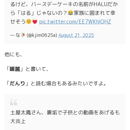
るけど、バースデーケーキの名前がHALUだか
ら「はる」じゃないの？
家族に囲まれて幸
せそう
pic.twitter.com/EE7WKhlQHZ
— な
(@kjim0625a)
August 21, 2025
他にも、
「
暖麗
」と書いて、
「
だんり
」と読む場合もあるみたいですよ。
土屋太鳳さん、裏垢で子供との動画をあげるも
大炎上