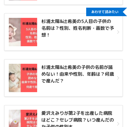
あわせて読みたい
杉浦太陽&辻希美の5人目の子供の
名前は？性別、姓名判断・画数で予
想！
杉浦太陽&辻希美の子供の名前が読
めない！由来や性別、年齢は？何歳
で産んだ？
愛沢えみりが第2子を出産した病院
はどこ？セレブ病院？いつ産んだの
か子供の性別も