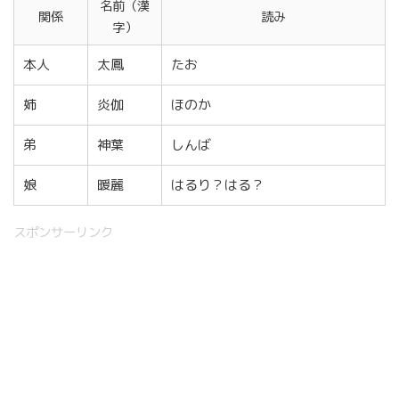
名前（漢
関係
読み
字）
本人
太鳳
たお
姉
炎伽
ほのか
弟
神葉
しんば
娘
暖麗
はるり？はる？
スポンサーリンク