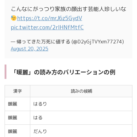
こんなにがっつり家族の顔出す芸能人珍しいな
https://t.co/mrJ6z5GydV
pic.twitter.com/2rlHNfMtfC
— 帰ってきた万死に値する (@D2yGjTVYxm77274)
August 20, 2025
「暖麗」の読み方のバリエーションの例
漢字
読みの候補
暖麗
はるり
暖麗
はる
暖麗
だんり