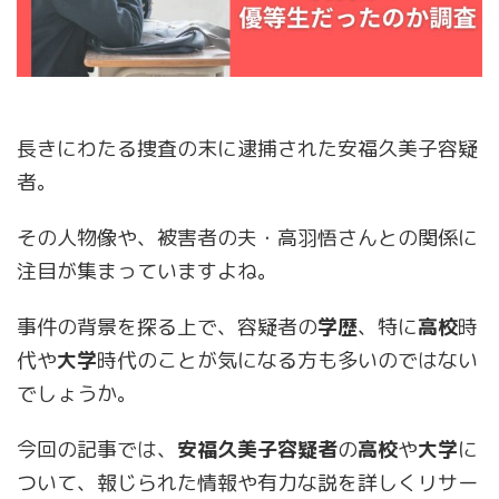
長きにわたる捜査の末に逮捕された安福久美子容疑
者。
その人物像や、被害者の夫・高羽悟さんとの関係に
注目が集まっていますよね。
事件の背景を探る上で、容疑者の
学歴
、特に
高校
時
代や
大学
時代のことが気になる方も多いのではない
でしょうか。
今回の記事では、
安福久美子容疑者
の
高校
や
大学
に
ついて、報じられた情報や有力な説を詳しくリサー