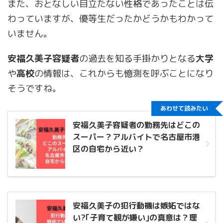
また、おとなしい目立たない性格であったことは伝
わっていますが、優等生だったかどうかもわかって
いません。
安福久美子容疑者
の過去を知る手掛かりとなる
大学
や
高校
の情報は、これからも憶測を呼ぶことになり
そうですね。
あわせて読みたい
安福久美子容疑者の勤務先はどこの
スーパー？アルバイトで名古屋市港
区の自宅から近い？
安福久美子の犯行動機は嫉妬ではな
い?｢子育て観が嫌い｣の真意は？理