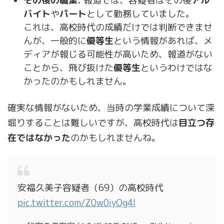
その後の職業:
報道では、容疑者はその後
アル
バイト
や
パート
として勤務していました。
これは、高校時代の成績だけでは判断できませ
んが、一般的に
優等生
という情報があれば、メ
ディアが報じる可能性が高いため、報道がない
ことから、飛び抜けた
優等生
というわけではな
かったのかもしれません。
確実な情報がないため、当時の学業成績について深
堀りすることは難しいですが、高校時代は
目立つ存
在ではなかった
のかもしれませんね。
安福久美子容疑者（69）の高校時代
pic.twitter.com/Z0w0iyOg4l