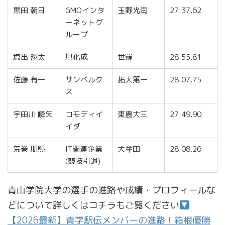
黒田 朝日
GMOインタ
玉野光南
27:37.62
ーネットグ
ループ
塩出 翔太
旭化成
世羅
28:55.81
佐藤 有一
サンベルク
拓大第一
28:07.75
ス
宇田川 瞬矢
コモディイ
東農大三
27:49.90
イダ
荒巻 朋熙
IT関連企業
大牟田
28:08.26
(競技引退)
青山学院大学の選手の進路や成績・プロフィールな
どについて詳しくはコチラもご覧ください
【2026最新】青学駅伝メンバーの進路！箱根優勝