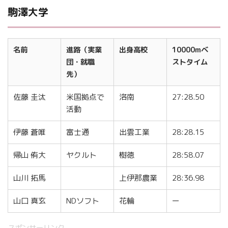
駒澤大学
名前
進路（実業
出身高校
10000mベ
団・就職
ストタイム
先）
佐藤 圭汰
米国拠点で
洛南
27:28.50
活動
伊藤 蒼唯
富士通
出雲工業
28:28.15
帰山 侑大
ヤクルト
樹徳
28:58.07
山川 拓馬
上伊那農業
28:36.98
山口 真玄
NDソフト
花輪
ー