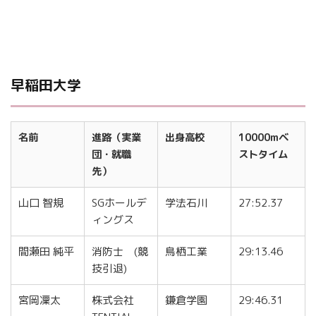
早稲田大学
名前
進路（実業
出身高校
10000mベ
団・就職
ストタイム
先）
山口 智規
SGホールデ
学法石川
27:52.37
ィングス
間瀬田 純平
消防士 (競
鳥栖工業
29:13.46
技引退)
宮岡凜太
株式会社
鎌倉学園
29:46.31