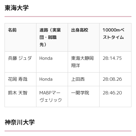
東海大学
名前
進路（実業
出身高校
10000mベ
団・就職
ストタイム
先）
兵藤 ジュダ
Honda
東海大静岡
28:14.75
翔洋
花岡 寿哉
Honda
上田西
28:08.26
鈴木 天智
MABPマー
一関学院
28:46.20
ヴェリック
神奈川大学