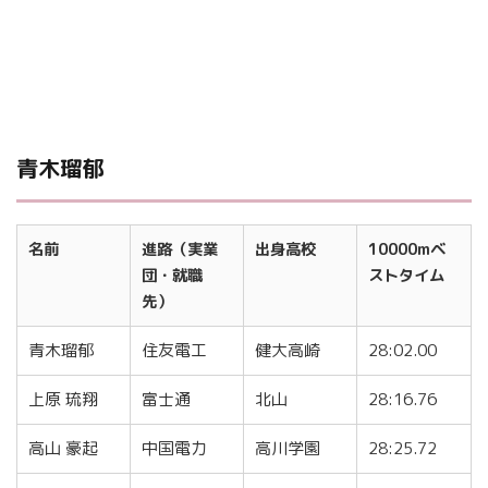
青木瑠郁
名前
進路（実業
出身高校
10000mベ
団・就職
ストタイム
先）
青木瑠郁
住友電工
健大高崎
28:02.00
上原 琉翔
富士通
北山
28:16.76
高山 豪起
中国電力
高川学園
28:25.72