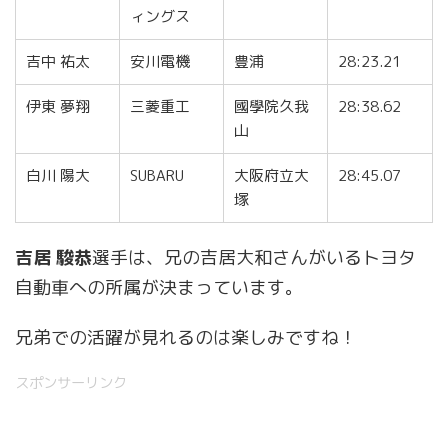
ィングス
吉中 祐太
安川電機
豊浦
28:23.21
伊東 夢翔
三菱重工
國學院久我
28:38.62
山
白川 陽大
SUBARU
大阪府立大
28:45.07
塚
吉居 駿恭
選手は、兄の吉居大和さんがいるトヨタ
自動車への所属が決まっています。
兄弟での活躍が見れるのは楽しみですね！
スポンサーリンク