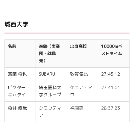
城西大学
名前
進路（実業
出身高校
10000mベ
団・就職
ストタイム
先）
斎藤 将也
SUBARU
敦賀気比
27:45.12
ビクター・
埼玉医科大
ケニア・マ
27:41.04
キムタイ
学グループ
ウ
桜井 優我
クラフティ
福岡第一
28:37.83
ア