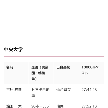
中央大学
名前
進路（実業
出身高校
10000mベ
団・就職
スト
先）
吉居 駿恭
トヨタ自動
仙台育英
27:44.48
車
溜池 一太
SGホールデ
洛南
27:52.18