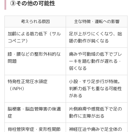
③その他の可能性
考えられる原因
主な特徴・運転への影響
加齢による筋力低下（サル
足が上がりにくくなり、咄
コペニア）
嗟の動作が鈍くなる
膝・腰などの整形外科的な
痛みや可動域の低下でブレ
問題
ーキを踏む動作が遅れる・
弱くなる
特発性正常圧水頭症
小股・すり足歩行が特徴。
（iNPH）
判断力低下も重なる可能性
がある
脳梗塞・脳血管障害の後遺
片側麻痺や感覚低下で足の
症
動作に支障が出る
脊柱管狭窄症・変形性関節
神経圧迫や痛みで足全体の