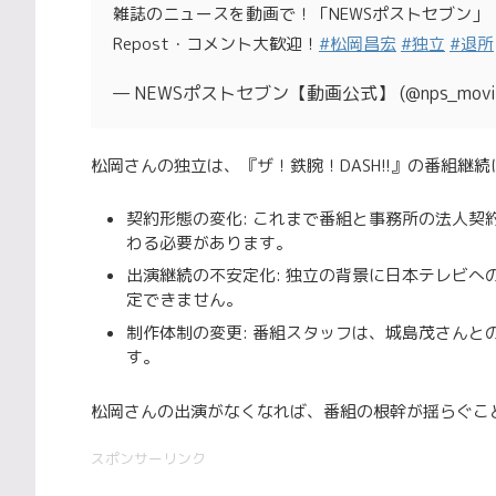
雑誌のニュースを動画で！「NEWSポストセブン」
Repost・コメント大歓迎！
#松岡昌宏
#独立
#退所
— NEWSポストセブン【動画公式】 (@nps_movi
松岡さんの独立は、『ザ！鉄腕！DASH!!』の番組継
契約形態の変化: これまで番組と事務所の法人
わる必要があります。
出演継続の不安定化: 独立の背景に日本テレビ
定できません。
制作体制の変更: 番組スタッフは、城島茂さん
す。
松岡さんの出演がなくなれば、番組の根幹が揺らぐこ
スポンサーリンク