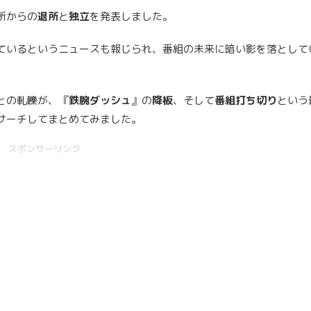
所からの
退所
と
独立
を発表しました。
ているというニュースも報じられ、番組の未来に暗い影を落として
との軋轢が、『
鉄腕ダッシュ
』の
降板
、そして
番組打ち切り
という
サーチしてまとめてみました。
スポンサーリンク