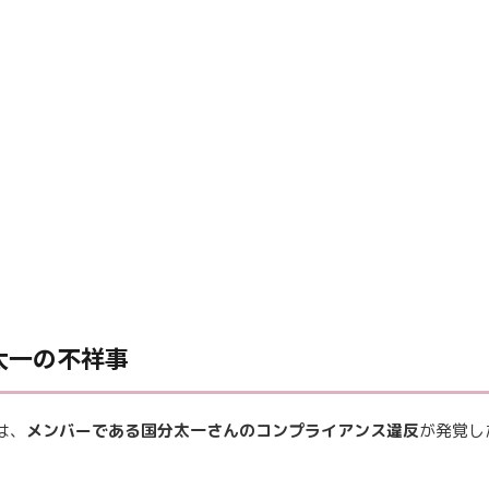
太一の不祥事
は、
メンバーである国分太一さんのコンプライアンス違反
が発覚し