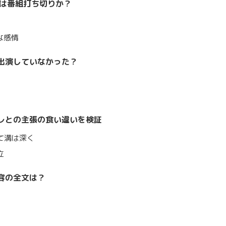
ュは番組打ち切りか？
な感情
出演していなかった？
レとの主張の食い違いを検証
て溝は深く
立
容の全文は？