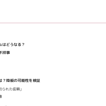
ュはどうなる？
不祥事
は？降板の可能性を検証
切られた信頼」
慮